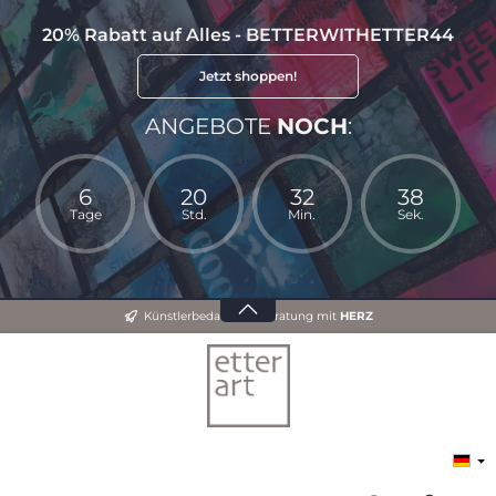
20% Rabatt auf Alles - BETTERWITHETTER44
Jetzt shoppen!
ANGEBOTE
NOCH
:
6
20
32
38
Tage
Std.
Min.
Sek.
Künstlerbedarf und Beratung mit
HERZ