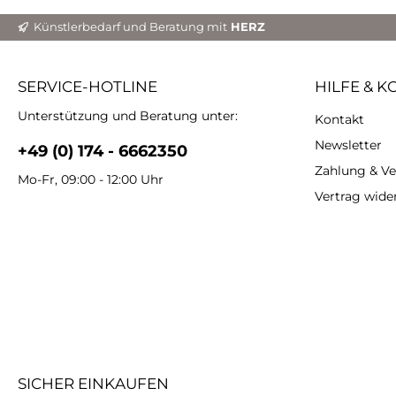
begl
Zellen
Künstlerbedarf und Beratung mit
HERZ
veränd
nicht
auch
SERVICE-HOTLINE
HILFE & K
Anwendu
vermischen
Unterstützung und Beratung unter:
Kontakt
H
MAST
Newsletter
+49 (0) 174 - 6662350
Volume
Kompo
Zahlung & V
Mo-Fr, 09:00 - 12:00 Uhr
Mischbecher.
Vertrag wide
Mis
ein
langs
5 Mi
den 
Schrit
und 
Zeit,
Nun k
und
Schr
SICHER EINKAUFEN
BLA