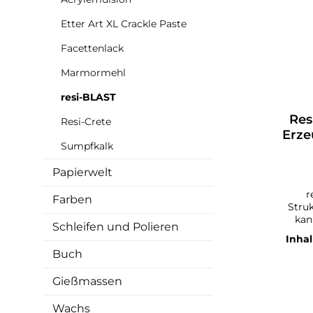
Etter Art XL Crackle Paste
Facettenlack
Marmormehl
resi-BLAST
Res
Resi-Crete
Erze
Sumpfkalk
Papierwelt
r
Farben
Struktur
kan
Schleifen und Polieren
Stru
Inhal
dei
Buch
Spann
Gießmassen
resi
unf
Kunst. Resi-BLAST
Wachs