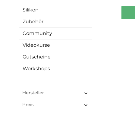
u
ange
Silikon
ist, d
dem 
Zubehör
ver
ind
Community
Farbv
Videokurse
Kuns
Gutscheine
Anwe
BLAST Resi-BLAST ist spe
d
Workshops
entw
Re
ver
Dein
Hersteller
Farb
Beso
Preis
M
beson
Ku
ents
tr
Entste