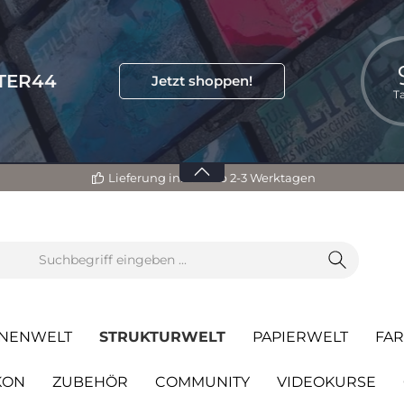
TTER44
Jetzt shoppen!
T
Lieferung innerhalb 2-3 Werktagen
NENWELT
STRUKTURWELT
PAPIERWELT
FA
KON
ZUBEHÖR
COMMUNITY
VIDEOKURSE