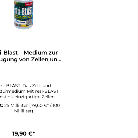
i-Blast – Medium zur
ugung von Zellen und
Strukturen
esi-BLAST: Das Zell- und
medium Mit resi-BLAST
nst du einzigartige Zellen,
kturen und Farbverläufe auf
t:
25 Milliliter
(79,60 €* / 100
nem Kunstwerk erschaffen.
Milliliter)
Mithilfe des
ungsverhältnisses zwischen
-BLAST und Resin entstehen
assbare Effekte auf deiner
19,90 €*
 kann in den