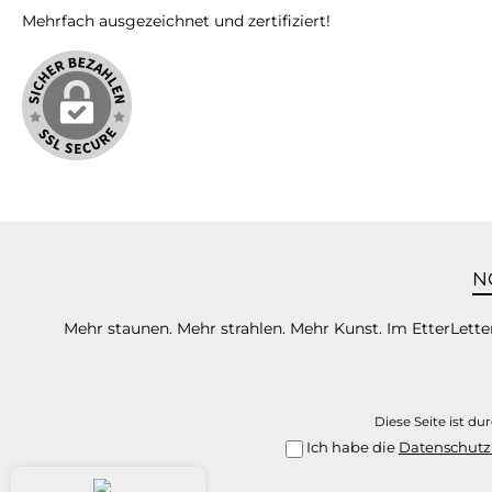
getro
Mehrfach ausgezeichnet und zertifiziert!
dass
veränd
vo
entsta
auf de
die F
auf den
kann
beein
mit ei
Daz
Bewe
N
verg
Mehr staunen. Mehr strahlen. Mehr Kunst. Im EtterLetter
Auf das
Beis
w
v
Diese Seite ist d
Kompo
Ich habe die
Datenschut
Mischbecher.
Mis