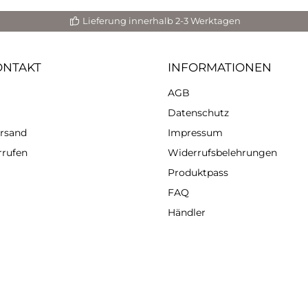
eiten. Zusätzlich können die
 nachträglich bearbeitet und
Lieferung innerhalb 2-3 Werktagen
ert werden. Die Effekte sind
 nur sichtbar sondern können
 haptisch ertastet werden.
ONTAKT
INFORMATIONEN
ng resi-BLAST Mit Resin
 Schritt 1: Harz und
AGB
ärter, zum Beispiel von
ERCAST 1-2-1, werden nach
Datenschutz
n vermischt. Gib die beiden
nenten in einen geeigneten
ersand
Impressum
 Schritt 2: Rühre die
rrufen
Widerrufsbelehrungen
abgemessene Menge im
chbecher um. Nutze dafür
Produktpass
en Kunststoffspatel. Rühre
FAQ
am und sorgfältig um, für 3–
nuten; auch am Boden und
Händler
Rändern des Mischbechers.
t 3: Deine Mischung ist fertig
du hast jetzt 25–30 Minuten
 um das Resin zu verarbeiten.
annst du das Resin einfärben
 resi-BLAST hinzu tropfen.
itt 4: Nachdem du das resi-
ST in deine Farbmischung