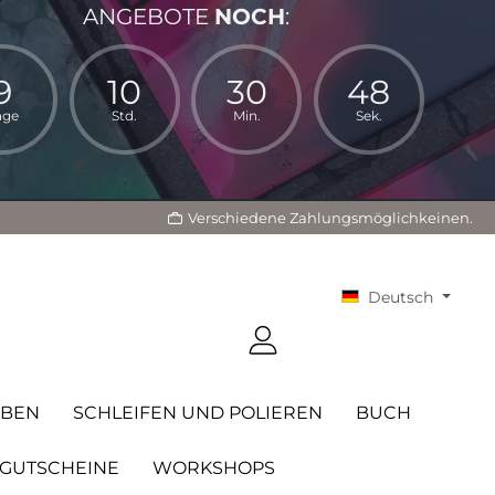
ANGEBOTE
NOCH
:
9
10
30
46
age
Std.
Min.
Sek.
Verschiedene Zahlungsmöglichkeinen.
Deutsch
RBEN
SCHLEIFEN UND POLIEREN
BUCH
GUTSCHEINE
WORKSHOPS