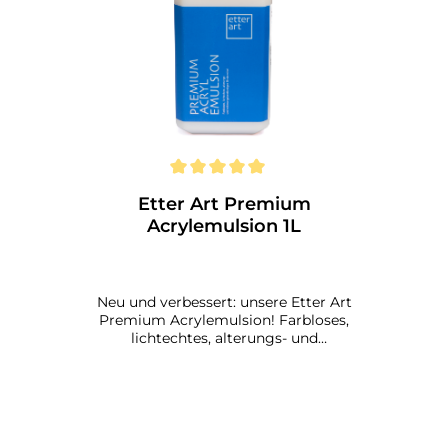
Etter Art Premium
Acrylemulsion 1L
Neu und verbessert: unsere Etter Art
Premium Acrylemulsion! Farbloses,
lichtechtes, alterungs- und
witterungsbeständiges Bindemittel und
vielseitigen Einsatzmöglichkeiten für
deine Kunst. Die Acrylemulsion zeichnet
sich besonders durch ihre hohe Klebekraft
aus, was es ermöglicht diese auch für
bestimmte Einsatzzwecke mit Wasser zu