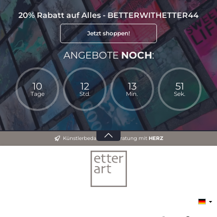
20% Rabatt auf Alles - BETTERWITHETTER44
Jetzt shoppen!
ANGEBOTE
NOCH
:
10
12
13
50
Tage
Std.
Min.
Sek.
Künstlerbedarf und Beratung mit
HERZ