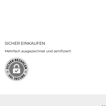
auf
verm
wills
dan
Hapti
wenn 
ar
aufträgst. T
Scha
auch 
SICHER EINKAUFEN
kanns
verwe
Mehrfach ausgezeichnet und zertifiziert!
unabh
Schab
einer 
und N
Du 
Scha
langw
kün
gen
Viell
einen