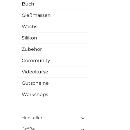
klei
Buch
Hi
Nebe
Gießmassen
gleic
über
Wachs
fü
be
Silikon
Probier dic
Zubehör
For
Acr
Community
Arbei
Sch
Videokurse
Mylar
Sch
Gutscheine
St
Anwe
Workshops
Mit E
in
Var
Teile
positi
Hersteller
(A
Größe