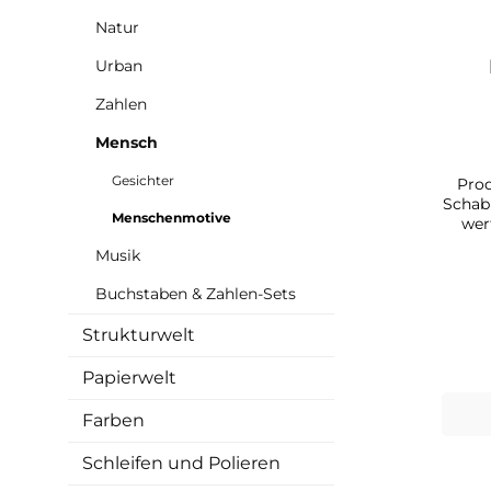
Natur
Urban
Zahlen
Mensch
Gesichter
Prod
Schablonen“ Ett
Menschenmotive
wer
Effe
Musik
(Stencil Art)
Etter 
Buchstaben & Zahlen-Sets
Kunst
viel 
Strukturwelt
du ein
in we
Papierwelt
welch
Mater
Farben
wel
dein
Anwen
Schleifen und Polieren
Art-Scha