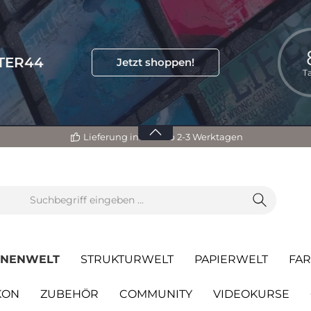
TTER44
Jetzt shoppen!
T
Lieferung innerhalb 2-3 Werktagen
ONENWELT
STRUKTURWELT
PAPIERWELT
FA
KON
ZUBEHÖR
COMMUNITY
VIDEOKURSE