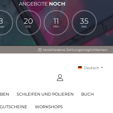
ANGEBOTE
NOCH
:
8
20
11
34
age
Std.
Min.
Sek.
Verschiedene Zahlungsmöglichkeinen.
Deutsch
RBEN
SCHLEIFEN UND POLIEREN
BUCH
GUTSCHEINE
WORKSHOPS