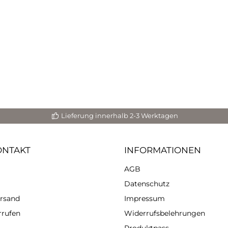
nden Varianten: Momentum,
) • Mit Gebrauchsanleitung •
flegeanleitung • Wachsende
ahl: Hier wird eine richtige
lonenwelt entstehen, schau
so immer mal wieder rein.
dung Etter-Art-Schablonen
t 1: Lege deine Schablone auf
efinierte Stelle, und arbeite
 mit deinem ausgewählten
mittel oder Material – zum
 mit einem Spray. Schritt 2:
rhole diesen Vorgang, so oft
Lieferung innerhalb 2-3 Werktagen
wie du möchtest. Deine
komposition bestimmt: Wie
 Muster willst du sehen? Wo
ONTAKT
INFORMATIONEN
lst du das Muster sehen? In
lcher Farbe oder welchen
AGB
 willst du das Muster sehen?
pp 1: Auch mit Schablonen
Datenschutz
st du Strukturen schaffen,
ische und haptische. Dazu
ersand
Impressum
test du in Schichten. Wichtig
rrufen
Widerrufsbelehrungen
dass du jede Schicht trocknen
sst, bevor du die nächste
Produktpass