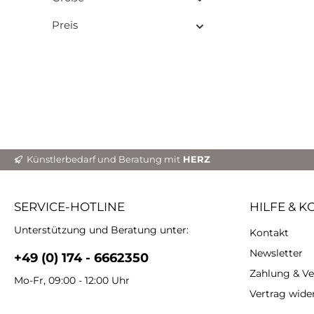
folge
Stones
Preis
Mit P
Ausw
Schab
al
Anwen
Schrit
die d
dann
Farb
Beispiel
Wiede
Künstlerbedarf und Beratung mit
HERZ
Bild
viel
SERVICE-HOTLINE
HILFE & K
wil
we
Unterstützung und Beratung unter:
Kontakt
Farben
Ti
Newsletter
+49 (0) 174 - 6662350
kann
opt
Zahlung & V
Mo-Fr, 09:00 - 12:00 Uhr
arbei
Vertrag wide
ist, 
lä