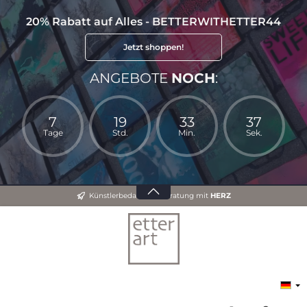
20% Rabatt auf Alles - BETTERWITHETTER44
Jetzt shoppen!
ANGEBOTE
NOCH
:
7
19
33
36
Tage
Std.
Min.
Sek.
Künstlerbedarf und Beratung mit
HERZ