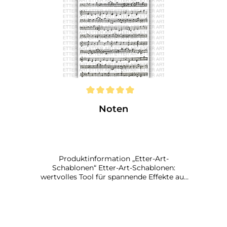
Noten
Produktinformation „Etter-Art-
Schablonen“ Etter-Art-Schablonen:
wertvolles Tool für spannende Effekte auf
deinen Kunstwerken (Stencil Art) Mit
Schablonen von Etter Art gestaltest du
persönliche Kunst. Denn du entscheidest:
Wie viel vom Schablonenmuster setzt du
ein, wie oft, an welchen Stellen, in welche