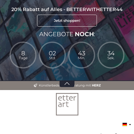
20% Rabatt auf Alles - BETTERWITHETTER44
Jetzt shoppen!
ANGEBOTE
NOCH
:
8
02
43
33
Tage
Std.
Min.
Sek.
Künstlerbedarf und Beratung mit
HERZ