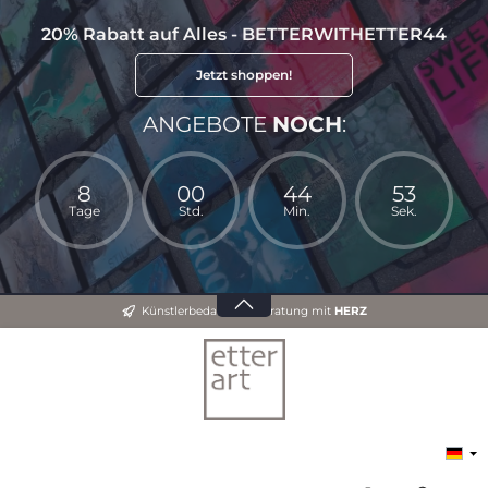
20% Rabatt auf Alles - BETTERWITHETTER44
Jetzt shoppen!
ANGEBOTE
NOCH
:
8
00
44
52
Tage
Std.
Min.
Sek.
Künstlerbedarf und Beratung mit
HERZ