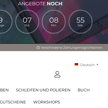
ANGEBOTE
NOCH
:
9
07
08
54
age
Std.
Min.
Sek.
Verschiedene Zahlungsmöglichkeinen.
Deutsch
RBEN
SCHLEIFEN UND POLIEREN
BUCH
GUTSCHEINE
WORKSHOPS