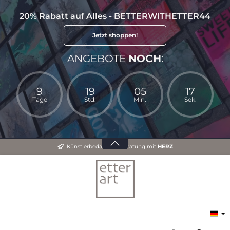
20% Rabatt auf Alles - BETTERWITHETTER44
Jetzt shoppen!
ANGEBOTE
NOCH
:
9
19
05
16
Tage
Std.
Min.
Sek.
Künstlerbedarf und Beratung mit
HERZ